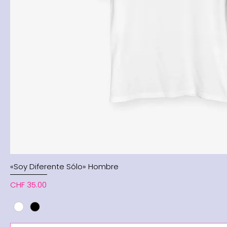
«Soy Diferente Sólo» Hombre
Price
CHF 35.00